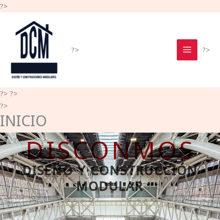
Ir
?>
al
contenido
?>
?>
?>
?>
?>
INICIO
DISCONMOS
DISEÑO Y CONSTRUCCIÓN
MODULAR